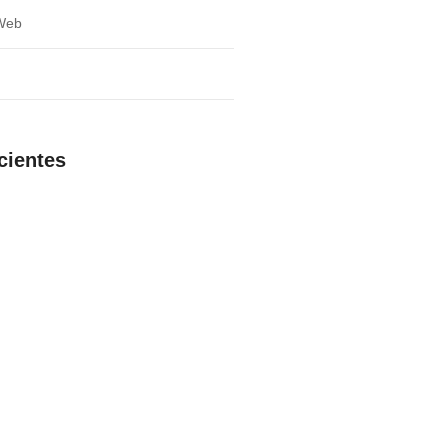
Web
g
cientes
 poder de las redes sociales para el
mpresarial
 negociación: Consejos para acuerdos
xitosos
tión del tiempo: clave para el éxito