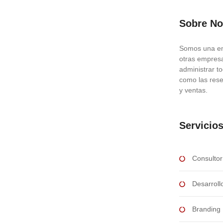
Sobre No
les para el crecimiento
Somos una em
otras empresa
administrar t
tegia del crecimiento empresarial en la era digital.
como las rese
tatista, 2023), estas plataformas han dejado de ser
y ventas.
.
Servicio
Consultor
Desarroll
Branding