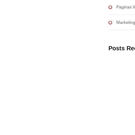
Paginas 
Marketin
Posts Re
Aprovechar el
crecimiento e
El arte de la
comerciales e
Dominar la ges